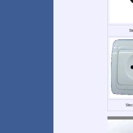
St
Stec