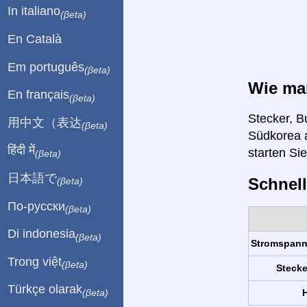
In italiano
(βeta)
En Català
Em português
(βeta)
Wie ma
En français
(βeta)
Stecker, B
用中文（表达
(βeta)
Südkorea a
हिंदी में
starten Si
(βeta)
日本語で
Schnell
(βeta)
По-русски
(βeta)
Di indonesia
(βeta)
Stromspan
Trong việt
(βeta)
Stecke
Türkçe olarak
H
(βeta)