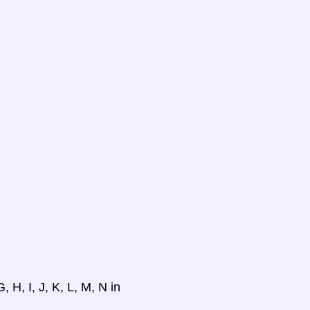
 H, I, J, K, L, M, N in