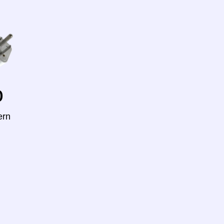
o
ern