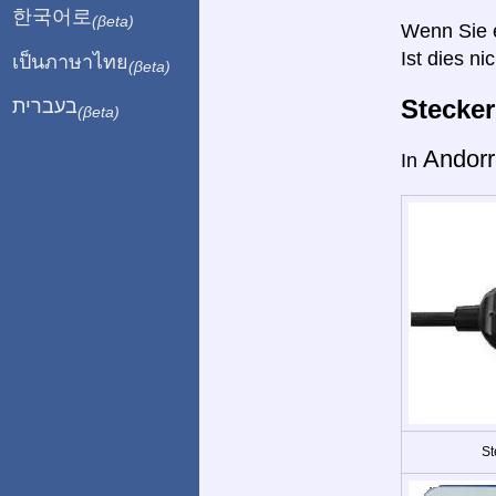
한국어로
(βeta)
Wenn Sie ei
Ist dies ni
เป็นภาษาไทย
(βeta)
Stecke
בעברית
(βeta)
Andor
In
St