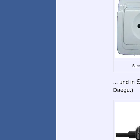
Stec
S
... und in
Daegu.)