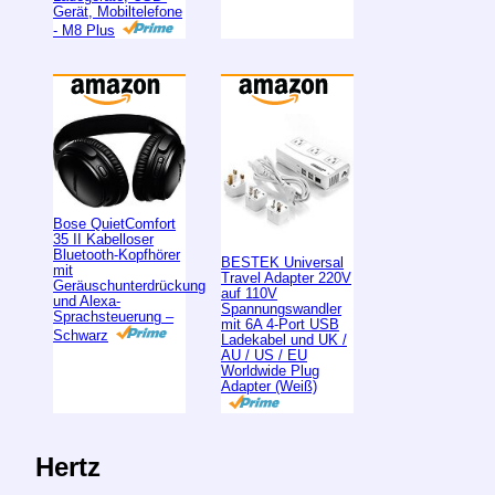
Gerät, Mobiltelefone
- M8 Plus
Bose QuietComfort
35 II Kabelloser
Bluetooth-Kopfhörer
BESTEK Universal
mit
Travel Adapter 220V
Geräuschunterdrückung
auf 110V
und Alexa-
Spannungswandler
Sprachsteuerung –
mit 6A 4-Port USB
Schwarz
Ladekabel und UK /
AU / US / EU
Worldwide Plug
Adapter (Weiß)
Hertz