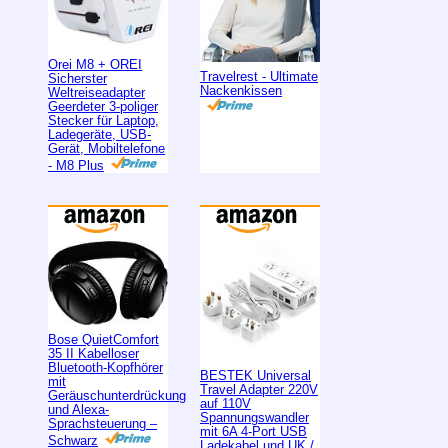
Orei M8 + OREI
Travelrest - Ultimate
Sicherster
Nackenkissen
Weltreiseadapter
Geerdeter 3-poliger
Stecker für Laptop,
Ladegeräte, USB-
Gerät, Mobiltelefone
- M8 Plus
Bose QuietComfort
35 II Kabelloser
Bluetooth-Kopfhörer
BESTEK Universal
mit
Travel Adapter 220V
Geräuschunterdrückung
auf 110V
und Alexa-
Spannungswandler
Sprachsteuerung –
mit 6A 4-Port USB
Schwarz
Ladekabel und UK /