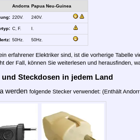
Andorra
Papua Neu-Guinea
nung:
220V.
240V.
rtyp:
C, F.
I.
ertz:
50Hz.
50Hz.
n erfahrener Elektriker sind, ist die vorherige Tabelle vi
cht der Fall, können Sie weiterlesen und herausfinden, wa
r und Steckdosen in jedem Land
ra werden
folgende Stecker verwendet: (Enthält Andorra