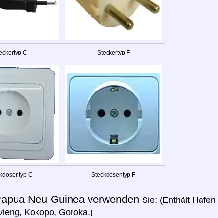
eckertyp C
Steckertyp F
kdosentyp C
Steckdosentyp F
apua Neu-Guinea verwenden
Sie: (Enthält Hafe
vieng, Kokopo, Goroka.)