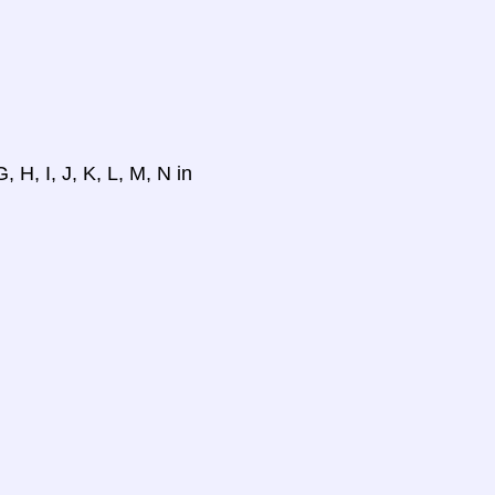
 H, I, J, K, L, M, N in