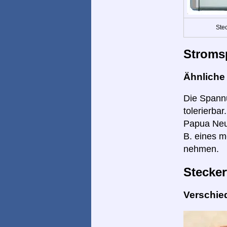
Ste
Stroms
Ähnlich
Die Spannu
tolerierba
Papua Neu-
B. eines m
nehmen.
Stecker
Verschie