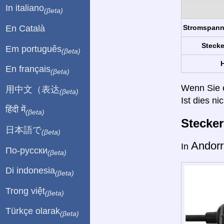
In italiano
(βeta)
En Català
Stromspan
Stecke
Em português
(βeta)
H
En français
(βeta)
Wenn Sie ei
用中文（表达
(βeta)
Ist dies ni
हिंदी में
(βeta)
Stecke
日本語で
(βeta)
Andor
In
По-русски
(βeta)
Di indonesia
(βeta)
Trong việt
(βeta)
Türkçe olarak
(βeta)