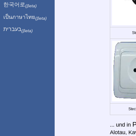
한국어로
(βeta)
เป็นภาษาไทย
(βeta)
בעברית
(βeta)
St
Stec
P
... und in
Alotau, Ka