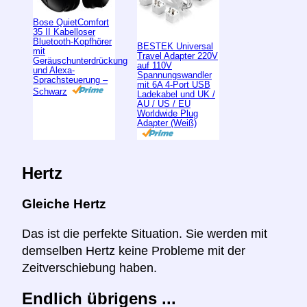
Bose QuietComfort
35 II Kabelloser
Bluetooth-Kopfhörer
BESTEK Universal
mit
Travel Adapter 220V
Geräuschunterdrückung
auf 110V
und Alexa-
Spannungswandler
Sprachsteuerung –
mit 6A 4-Port USB
Schwarz
Ladekabel und UK /
AU / US / EU
Worldwide Plug
Adapter (Weiß)
Hertz
Gleiche Hertz
Das ist die perfekte Situation. Sie werden mit
demselben Hertz keine Probleme mit der
Zeitverschiebung haben.
Endlich übrigens ...