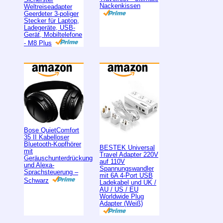
Nackenkissen
Weltreiseadapter
Geerdeter 3-poliger
Stecker für Laptop,
Ladegeräte, USB-
Gerät, Mobiltelefone
- M8 Plus
Bose QuietComfort
35 II Kabelloser
Bluetooth-Kopfhörer
BESTEK Universal
mit
Travel Adapter 220V
Geräuschunterdrückung
auf 110V
und Alexa-
Spannungswandler
Sprachsteuerung –
mit 6A 4-Port USB
Schwarz
Ladekabel und UK /
AU / US / EU
Worldwide Plug
Adapter (Weiß)