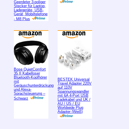
Geerdeter 3-poliger
Stecker für Laptop,
Ladegeräte, USB-
Gerät, Mobiltelefone
- M8 Plus
Bose QuietComfort
35 II Kabelloser
Bluetooth-Kopfhörer
BESTEK Universal
mit
Travel Adapter 220V
Geräuschunterdrückung
auf 110V
und Alexa-
Spannungswandler
Sprachsteuerung –
mit 6A 4-Port USB
Schwarz
Ladekabel und UK /
AU / US / EU
Worldwide Plug
Adapter (Weiß)