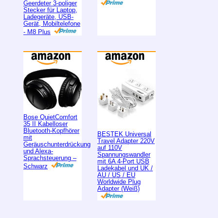
Geerdeter 3-poliger
Stecker für Laptop,
Ladegeräte, USB-
Gerät, Mobiltelefone
- M8 Plus
Bose QuietComfort
35 II Kabelloser
Bluetooth-Kopfhörer
BESTEK Universal
mit
Travel Adapter 220V
Geräuschunterdrückung
auf 110V
und Alexa-
Spannungswandler
Sprachsteuerung –
mit 6A 4-Port USB
Schwarz
Ladekabel und UK /
AU / US / EU
Worldwide Plug
Adapter (Weiß)