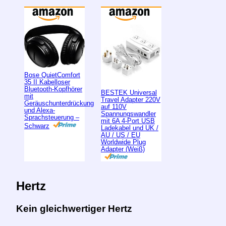
Bose QuietComfort
35 II Kabelloser
Bluetooth-Kopfhörer
BESTEK Universal
mit
Travel Adapter 220V
Geräuschunterdrückung
auf 110V
und Alexa-
Spannungswandler
Sprachsteuerung –
mit 6A 4-Port USB
Schwarz
Ladekabel und UK /
AU / US / EU
Worldwide Plug
Adapter (Weiß)
Hertz
Kein gleichwertiger Hertz