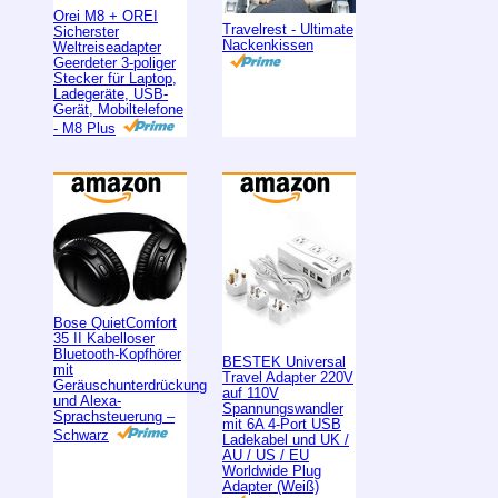
Orei M8 + OREI
Travelrest - Ultimate
Sicherster
Nackenkissen
Weltreiseadapter
Geerdeter 3-poliger
Stecker für Laptop,
Ladegeräte, USB-
Gerät, Mobiltelefone
- M8 Plus
Bose QuietComfort
35 II Kabelloser
Bluetooth-Kopfhörer
BESTEK Universal
mit
Travel Adapter 220V
Geräuschunterdrückung
auf 110V
und Alexa-
Spannungswandler
Sprachsteuerung –
mit 6A 4-Port USB
Schwarz
Ladekabel und UK /
AU / US / EU
Worldwide Plug
Adapter (Weiß)