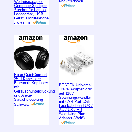
Nackenkissen
Weltreiseadapter
Geerdeter 3-poliger
Stecker für Laptop,
Ladegeräte, USB-
Gerät, Mobiltelefone
- M8 Plus
Bose QuietComfort
35 II Kabelloser
Bluetooth-Kopfhörer
BESTEK Universal
mit
Travel Adapter 220V
Geräuschunterdrückung
auf 110V
und Alexa-
Spannungswandler
Sprachsteuerung –
mit 6A 4-Port USB
Schwarz
Ladekabel und UK /
AU / US / EU
Worldwide Plug
Adapter (Weiß)