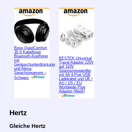
Bose QuietComfort
35 II Kabelloser
Bluetooth-Kopfhörer
BESTEK Universal
mit
Travel Adapter 220V
Geräuschunterdrückung
auf 110V
und Alexa-
Spannungswandler
Sprachsteuerung –
mit 6A 4-Port USB
Schwarz
Ladekabel und UK /
AU / US / EU
Worldwide Plug
Adapter (Weiß)
Hertz
Gleiche Hertz