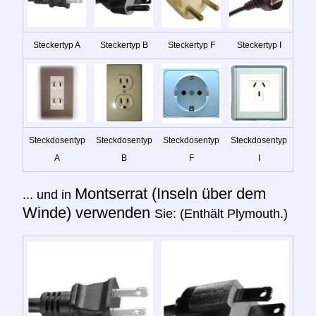
Steckertyp A
Steckertyp B
Steckertyp F
Steckertyp I
Steckdosentyp
Steckdosentyp
Steckdosentyp
Steckdosentyp
A
B
F
I
Montserrat (Inseln über dem
... und in
Winde) verwenden
Sie: (Enthält Plymouth.)