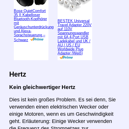
Bose QuietComfort
35 II Kabelloser
Bluetooth-Kopfhörer
BESTEK Universal
mit
Travel Adapter 220V
Geräuschunterdrückung
auf 110V
und Alexa-
Spannungswandler
Sprachsteuerung –
mit 6A 4-Port USB
Schwarz
Ladekabel und UK /
AU / US / EU
Worldwide Plug
Adapter (Weiß)
Hertz
Kein gleichwertiger Hertz
Dies ist kein großes Problem. Es sei denn, Sie
verwenden einen elektrischen Wecker oder
einige Motoren, wenn es um Geschwindigkeit
geht. Erläuterung: Einige Wecker verwenden
die Frequenz des Stromnetzes zur