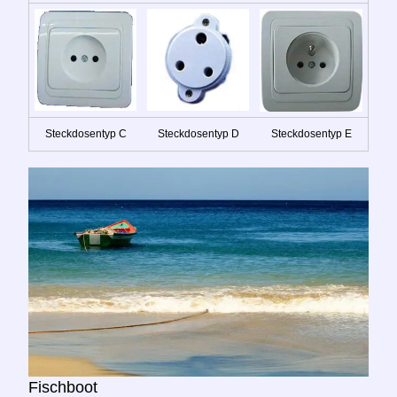
Steckdosentyp C
Steckdosentyp D
Steckdosentyp E
Fischboot