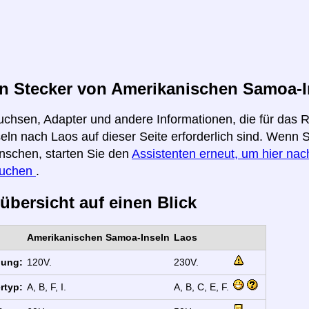
n Stecker von Amerikanischen Samoa-In
uchsen, Adapter und andere Informationen, die für das
ln nach Laos auf dieser Seite erforderlich sind. Wenn S
nschen, starten Sie den
Assistenten erneut, um hier nach
suchen
.
übersicht auf einen Blick
Amerikanischen Samoa-Inseln
Laos
nung:
120V.
230V.
rtyp:
A, B, F, I.
A, B, C, E, F.