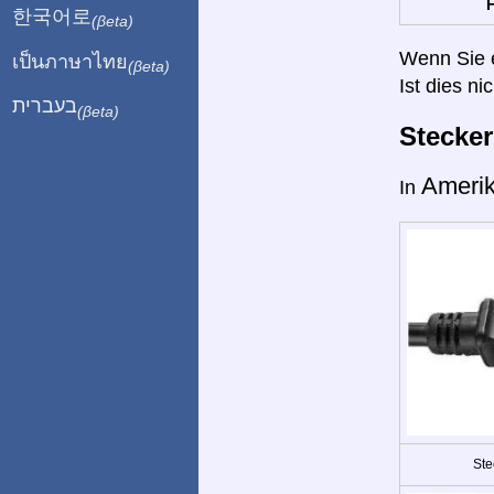
H
한국어로
(βeta)
Wenn Sie ei
เป็นภาษาไทย
(βeta)
Ist dies ni
בעברית
(βeta)
Stecke
Ameri
In
Ste