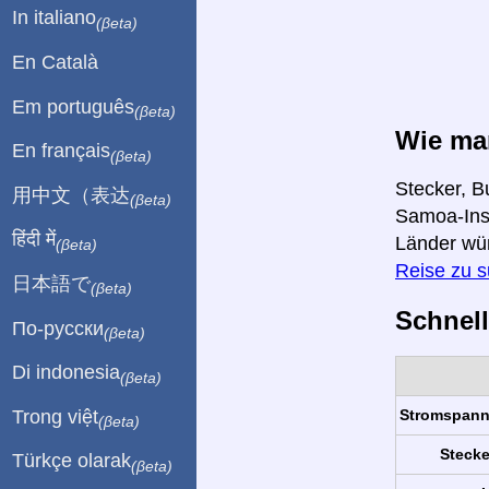
In italiano
(βeta)
En Català
Em português
(βeta)
Wie ma
En français
(βeta)
Stecker, B
用中文（表达
(βeta)
Samoa-Inse
हिंदी में
Länder wü
(βeta)
Reise zu 
日本語で
(βeta)
Schnell
По-русски
(βeta)
Di indonesia
(βeta)
Trong việt
Stromspan
(βeta)
Stecke
Türkçe olarak
(βeta)