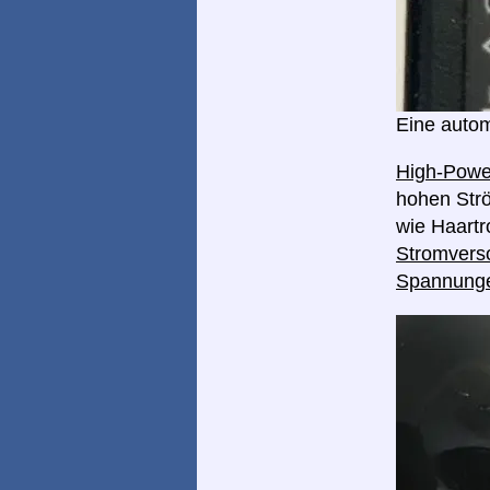
Eine autom
High-Pow
hohen Strö
wie Haart
Stromverso
Spannung