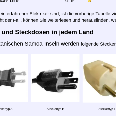
ertz:
60Hz.
50Hz.
n erfahrener Elektriker sind, ist die vorherige Tabelle vi
cht der Fall, können Sie weiterlesen und herausfinden, wa
r und Steckdosen in jedem Land
kanischen Samoa-Inseln werden
folgende Stecker
ckertyp A
Steckertyp B
Steckertyp F