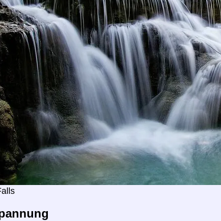
alls
pannung