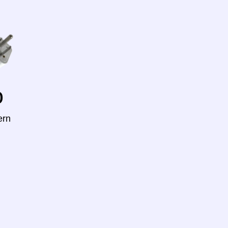
o
ern