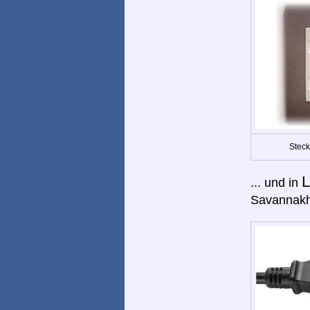
Steck
L
... und in
Savannakh