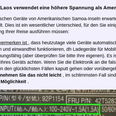
:
Laos verwendet eine höhere Spannung als Amer
rischen Geräte von Amerikanischen Samoa-Inseln erwart
t. Dies ist ein wesentlicher Unterschied, für den Sie eini
ng Ihrer Reise ausführen müssen:
 vermerken ist
, dass heutzutage viele Geräte automatis
 und einwandfrei funktionieren, dh Ladegeräte für Mobilt
ngsfähig (aber überprüfen Sie bitte Ihre eigenen). Es i
hres Geräts achten. Wenn Sie die Elektronik an die fa
in den glücklichsten Fällen kaputt gehen oder vorüberge
e nehmen Sie das nicht leicht
, im schlimmsten Fall sin
e Möglichkeit
.