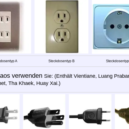
dosentyp A
Steckdosentyp B
Steckdosentyp
aos verwenden
Sie: (Enthält Vientiane, Luang Prab
et, Tha Khaek, Huay Xai.)