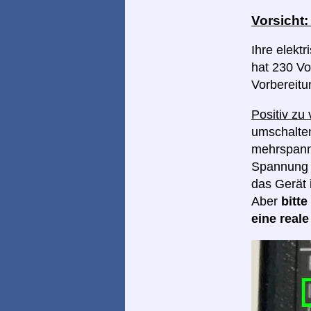
Vorsicht
Ihre elekt
hat 230 Vol
Vorbereitu
Positiv zu
umschalten
mehrspannu
Spannung I
das Gerät 
Aber
bitt
eine real