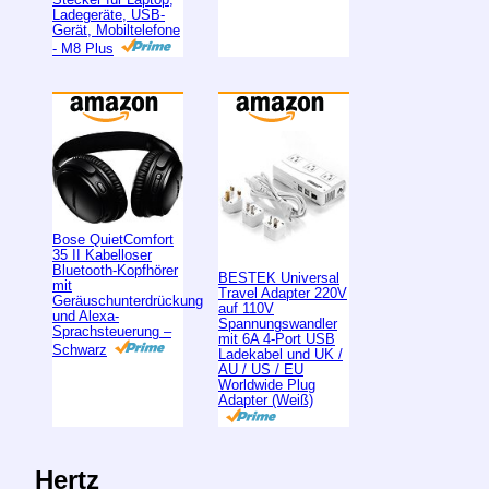
Ladegeräte, USB-
Gerät, Mobiltelefone
- M8 Plus
Bose QuietComfort
35 II Kabelloser
Bluetooth-Kopfhörer
BESTEK Universal
mit
Travel Adapter 220V
Geräuschunterdrückung
auf 110V
und Alexa-
Spannungswandler
Sprachsteuerung –
mit 6A 4-Port USB
Schwarz
Ladekabel und UK /
AU / US / EU
Worldwide Plug
Adapter (Weiß)
Hertz