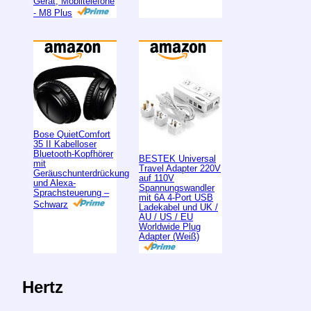
Gerät, Mobiltelefone
- M8 Plus
Bose QuietComfort
35 II Kabelloser
Bluetooth-Kopfhörer
BESTEK Universal
mit
Travel Adapter 220V
Geräuschunterdrückung
auf 110V
und Alexa-
Spannungswandler
Sprachsteuerung –
mit 6A 4-Port USB
Schwarz
Ladekabel und UK /
AU / US / EU
Worldwide Plug
Adapter (Weiß)
Hertz