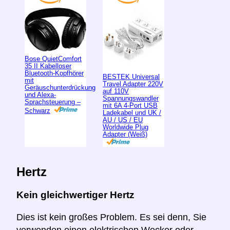
Bose QuietComfort
35 II Kabelloser
Bluetooth-Kopfhörer
BESTEK Universal
mit
Travel Adapter 220V
Geräuschunterdrückung
auf 110V
und Alexa-
Spannungswandler
Sprachsteuerung –
mit 6A 4-Port USB
Schwarz
Ladekabel und UK /
AU / US / EU
Worldwide Plug
Adapter (Weiß)
Hertz
Kein gleichwertiger Hertz
Dies ist kein großes Problem. Es sei denn, Sie