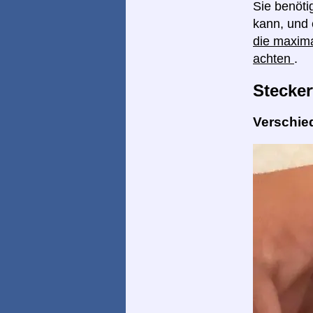
Sie benöti
kann, und 
die maxim
achten
.
Stecker
Verschie