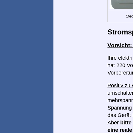
Stec
Stroms
Vorsicht
Ihre elekt
hat 220 Vol
Vorbereitu
Positiv zu
umschalten
mehrspannu
Spannung I
das Gerät 
Aber
bitt
eine real