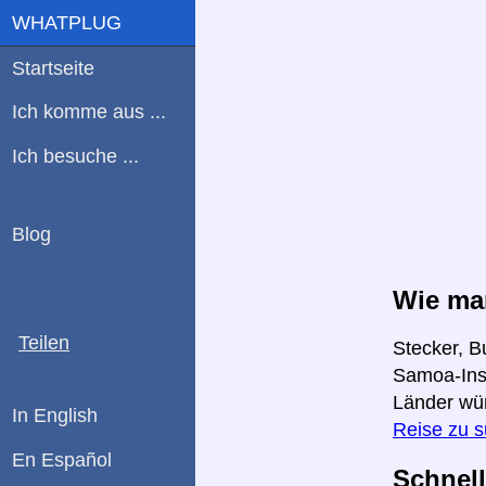
WHATPLUG
Startseite
Ich komme aus ...
Ich besuche ...
Blog
Wie ma
Teilen
Stecker, B
Samoa-Inse
Länder wü
In English
Reise zu 
En Español
Schnell