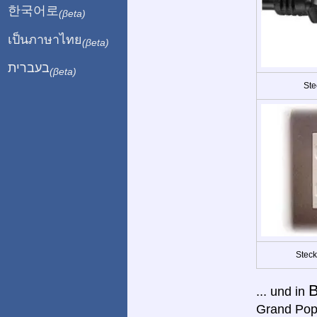
한국어로
(βeta)
เป็นภาษาไทย
(βeta)
בעברית
(βeta)
Ste
Steck
B
... und in
Grand Pop