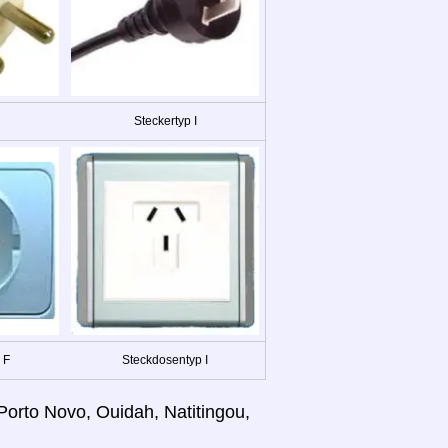
Steckertyp I
 F
Steckdosentyp I
Porto Novo, Ouidah, Natitingou,