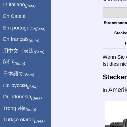
In italiano
(βeta)
En Català
Stromspan
Em português
(βeta)
Stecke
En français
(βeta)
H
用中文（表达
(βeta)
Wenn Sie ei
हिंदी में
Ist dies ni
(βeta)
日本語で
(βeta)
Stecke
По-русски
(βeta)
Ameri
In
Di indonesia
(βeta)
Trong việt
(βeta)
Türkçe olarak
(βeta)