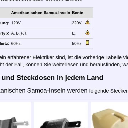
Amerikanischen Samoa-Inseln
Benin
nung:
120V.
220V.
rtyp:
A, B, F, I.
E.
ertz:
60Hz.
50Hz.
n erfahrener Elektriker sind, ist die vorherige Tabelle vi
cht der Fall, können Sie weiterlesen und herausfinden, wa
r und Steckdosen in jedem Land
kanischen Samoa-Inseln werden
folgende Stecker