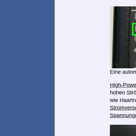
Eine autom
High-Pow
hohen Strö
wie Haart
Stromverso
Spannung