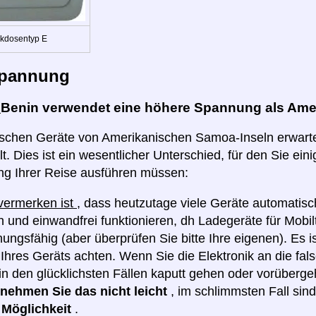
kdosentyp E
pannung
:
Benin verwendet eine höhere Spannung als Ame
rischen Geräte von Amerikanischen Samoa-Inseln erwarte
t. Dies ist ein wesentlicher Unterschied, für den Sie eini
ng Ihrer Reise ausführen müssen:
 vermerken ist
, dass heutzutage viele Geräte automatis
 und einwandfrei funktionieren, dh Ladegeräte für Mobilt
ngsfähig (aber überprüfen Sie bitte Ihre eigenen). Es i
hres Geräts achten. Wenn Sie die Elektronik an die fa
in den glücklichsten Fällen kaputt gehen oder vorüberge
e nehmen Sie das nicht leicht
, im schlimmsten Fall sin
e Möglichkeit
.