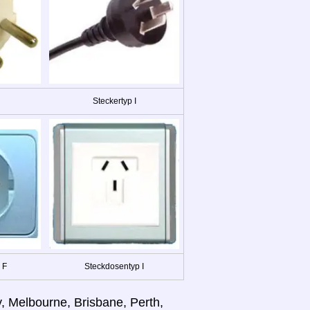
Steckertyp I
 F
Steckdosentyp I
, Melbourne, Brisbane, Perth,