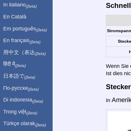
Schnell
In italiano
(βeta)
En Català
Em português
(βeta)
Stromspan
En français
Stecke
(βeta)
用中文（表达
H
(βeta)
हिंदी में
Wenn Sie ei
(βeta)
Ist dies ni
日本語で
(βeta)
Stecke
По-русски
(βeta)
Ameri
Di indonesia
In
(βeta)
Trong việt
(βeta)
Türkçe olarak
(βeta)