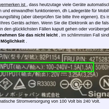
 vermerken ist
, dass heutzutage viele Geräte automatis
 und einwandfrei funktionieren, dh Ladegeräte für Mobilt
ngsfähig (aber überprüfen Sie bitte Ihre eigenen). Es i
hres Geräts achten. Wenn Sie die Elektronik an die fa
in den glücklichsten Fällen kaputt gehen oder vorüberge
e nehmen Sie das nicht leicht
, im schlimmsten Fall sin
e Möglichkeit
.
atische Stromversorgung von 100 Volt bis 240 Volt.