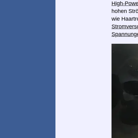
High-Pow
hohen Strö
wie Haart
Stromverso
Spannung