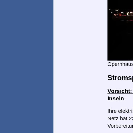
Opernhau
Stroms
Vorsicht:
Inseln
Ihre elekt
Netz hat 23
Vorbereitu