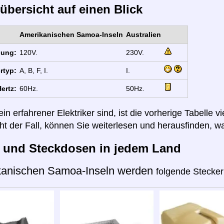
übersicht auf einen Blick
Amerikanischen Samoa-Inseln
Australien
nung:
120V.
230V.
rtyp:
A, B, F, I.
I.
ertz:
60Hz.
50Hz.
n erfahrener Elektriker sind, ist die vorherige Tabelle vi
cht der Fall, können Sie weiterlesen und herausfinden, wa
r und Steckdosen in jedem Land
kanischen Samoa-Inseln werden
folgende Stecker