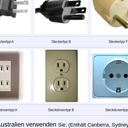
ckertyp A
Steckertyp B
Steckertyp F
dosentyp A
Steckdosentyp B
Steckdosentyp
ustralien verwenden
Sie: (Enthält Canberra, Sydney