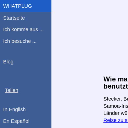
WHATPLUG
Startseite
Ich komme aus ...
Ich besuche ...
Blog
Wie man
benutzt
Teilen
Stecker, B
Samoa-Inse
In English
Länder wü
Reise zu 
En Español