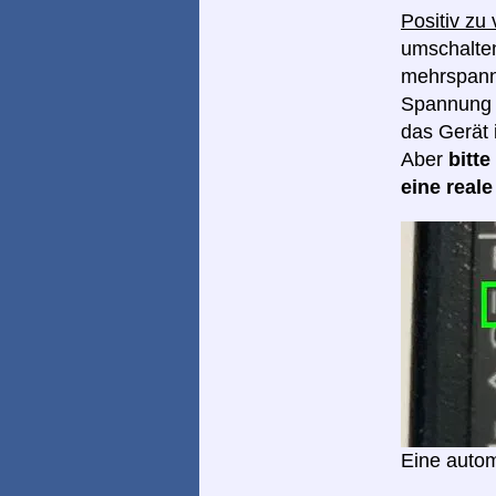
Positiv zu
umschalten
mehrspannu
Spannung I
das Gerät 
Aber
bitt
eine real
Eine autom