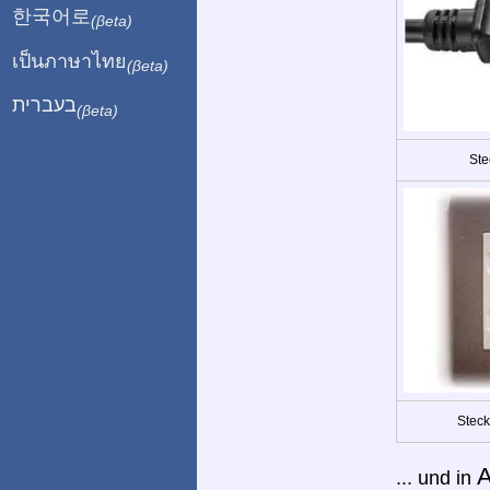
한국어로
(βeta)
เป็นภาษาไทย
(βeta)
בעברית
(βeta)
Ste
Steck
A
... und in