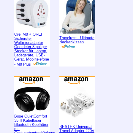
Orei M8 + OREI
Travelrest - Ultimate
Sicherster
Nackenkissen
Weltreiseadapter
Geerdeter 3-poliger
Stecker für Laptop,
Ladegeräte, USB-
Gerät, Mobiltelefone
- M8 Plus
Bose QuietComfort
35 II Kabelloser
Bluetooth-Kopfhörer
BESTEK Universal
mit
Travel Adapter 220V
Geräuschunterdrückung