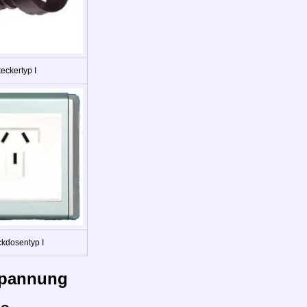
eckertyp I
ckdosentyp I
pannung