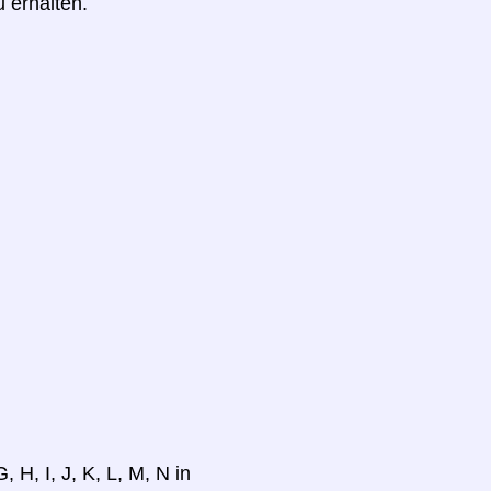
u erhalten.
 H, I, J, K, L, M, N in