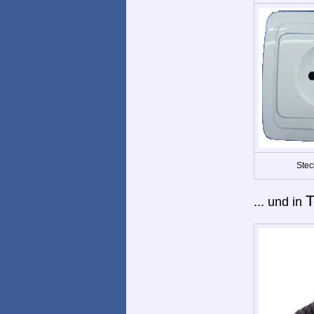
Stec
T
... und in