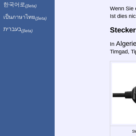
한국어로
(βeta)
Wenn Sie ei
Ist dies ni
เป็นภาษาไทย
(βeta)
Stecke
בעברית
(βeta)
Algeri
In
Timgad, Ti
St