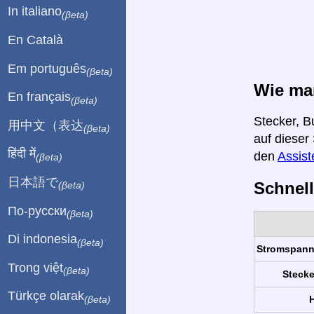
In italiano
(βeta)
En Català
Em português
(βeta)
Wie man
En français
(βeta)
Stecker, B
用中文（表达
(βeta)
auf dieser
हिंदी में
den
Assist
(βeta)
日本語で
Schnell
(βeta)
По-русски
(βeta)
Di indonesia
(βeta)
Stromspan
Trong việt
(βeta)
Stecke
Türkçe olarak
H
(βeta)