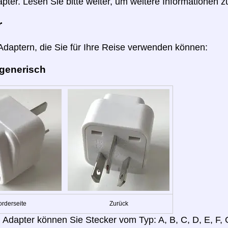
pter. Lesen Sie bitte weiter, um weitere Informationen z
r
 Adaptern, die Sie für Ihre Reise verwenden können:
 generisch
orderseite
Zurück
 Adapter können Sie Stecker vom Typ: A, B, C, D, E, F, G,