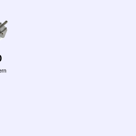
o
ern