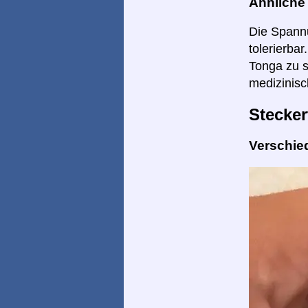
Ähnlich
Die Spannu
tolerierba
Tonga zu s
medizinisc
Stecker
Verschie