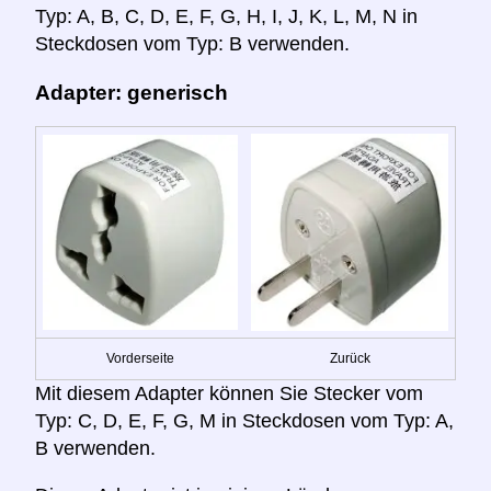
Typ: A, B, C, D, E, F, G, H, I, J, K, L, M, N in
Steckdosen vom Typ: B verwenden.
Adapter: generisch
Vorderseite
Zurück
Mit diesem Adapter können Sie Stecker vom
Typ: C, D, E, F, G, M in Steckdosen vom Typ: A,
B verwenden.