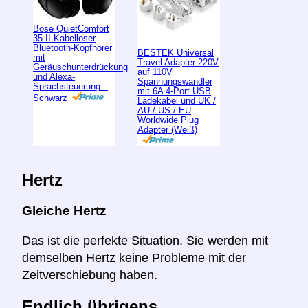
Bose QuietComfort
35 II Kabelloser
Bluetooth-Kopfhörer
BESTEK Universal
mit
Travel Adapter 220V
Geräuschunterdrückung
auf 110V
und Alexa-
Spannungswandler
Sprachsteuerung –
mit 6A 4-Port USB
Schwarz
Ladekabel und UK /
AU / US / EU
Worldwide Plug
Adapter (Weiß)
Hertz
Gleiche Hertz
Das ist die perfekte Situation. Sie werden mit
demselben Hertz keine Probleme mit der
Zeitverschiebung haben.
Endlich übrigens ...