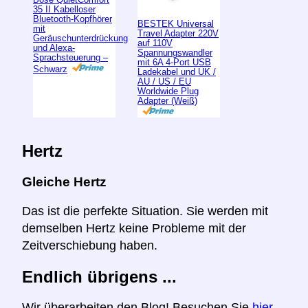
35 II Kabelloser
Bluetooth-Kopfhörer
BESTEK Universal
mit
Travel Adapter 220V
Geräuschunterdrückung
auf 110V
und Alexa-
Spannungswandler
Sprachsteuerung –
mit 6A 4-Port USB
Schwarz
Ladekabel und UK /
AU / US / EU
Worldwide Plug
Adapter (Weiß)
Hertz
Gleiche Hertz
Das ist die perfekte Situation. Sie werden mit
demselben Hertz keine Probleme mit der
Zeitverschiebung haben.
Endlich übrigens ...
Wir überarbeiten den Blog! Besuchen Sie
hier