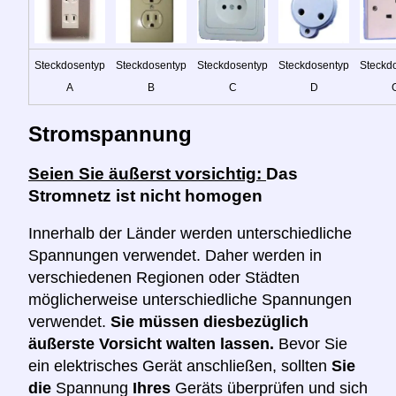
Steckdosentyp
Steckdosentyp
Steckdosentyp
Steckdosentyp
Steckd
A
B
C
D
Stromspannung
Seien Sie äußerst vorsichtig:
Das
Stromnetz ist nicht homogen
Innerhalb der Länder werden unterschiedliche
Spannungen verwendet. Daher werden in
verschiedenen Regionen oder Städten
möglicherweise unterschiedliche Spannungen
verwendet.
Sie müssen diesbezüglich
äußerste Vorsicht walten lassen.
Bevor Sie
ein elektrisches Gerät anschließen, sollten
Sie
die
Spannung
Ihres
Geräts überprüfen und sich