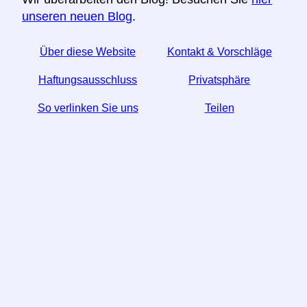
unseren neuen Blog
.
Über diese Website
Kontakt & Vorschläge
Haftungsausschluss
Privatsphäre
So verlinken Sie uns
Teilen
☆ Wenn Sie diesen Artikel nützlich finden, helfen Sie
uns, indem Sie ihn in den sozialen Medien teilen.
↬ Ein Link von Ihrer Website hilft auch.