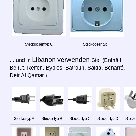
Steckdosentyp C
Steckdosentyp F
Libanon verwenden
... und in
Sie: (Enthält
Beirut, Reifen, Byblos, Batroun, Saida, Bcharré,
Deir Al Qamar.)
Steckertyp A
Steckertyp B
Steckertyp C
Steckertyp D
Stecke