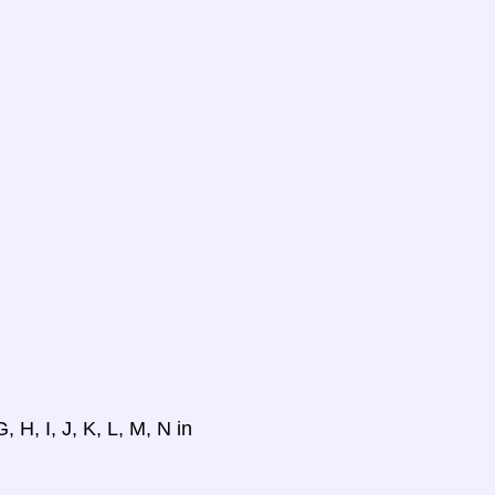
 H, I, J, K, L, M, N in