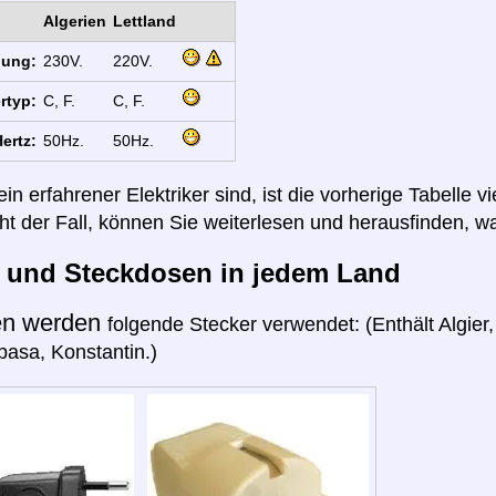
Algerien
Lettland
nung:
230V.
220V.
rtyp:
C, F.
C, F.
ertz:
50Hz.
50Hz.
n erfahrener Elektriker sind, ist die vorherige Tabelle vi
cht der Fall, können Sie weiterlesen und herausfinden, wa
r und Steckdosen in jedem Land
en werden
folgende Stecker verwendet: (Enthält Algie
pasa, Konstantin.)