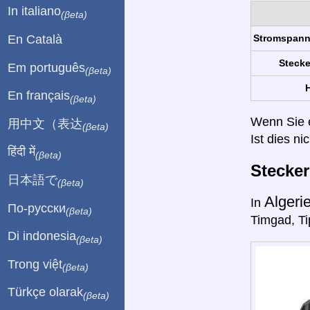
In italiano
(βeta)
En Català
Stromspan
Stecke
Em português
(βeta)
H
En français
(βeta)
Wenn Sie ei
用中文（表达
(βeta)
Ist dies ni
हिंदी में
(βeta)
Stecke
日本語で
(βeta)
Algeri
In
По-русски
(βeta)
Timgad, Ti
Di indonesia
(βeta)
Trong việt
(βeta)
Türkçe olarak
(βeta)