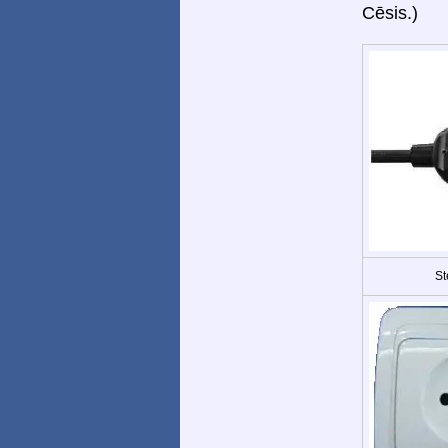
Cēsis.)
St