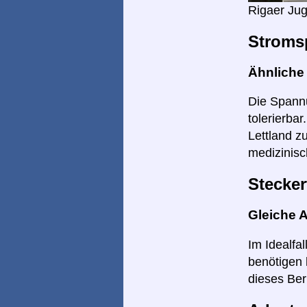
Rigaer Jug
Stroms
Ähnlich
Die Spannu
tolerierba
Lettland z
medizinisc
Stecker
Gleiche 
Im Idealfa
benötigen 
dieses Ber