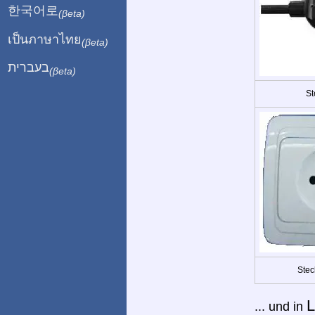
한국어로
(βeta)
เป็นภาษาไทย
(βeta)
בעברית
(βeta)
St
Stec
L
... und in