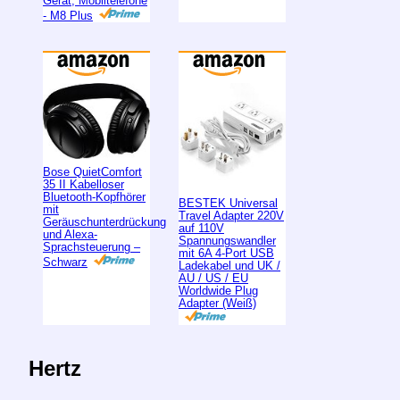
Gerät, Mobiltelefone
- M8 Plus
Bose QuietComfort
35 II Kabelloser
Bluetooth-Kopfhörer
BESTEK Universal
mit
Travel Adapter 220V
Geräuschunterdrückung
auf 110V
und Alexa-
Spannungswandler
Sprachsteuerung –
mit 6A 4-Port USB
Schwarz
Ladekabel und UK /
AU / US / EU
Worldwide Plug
Adapter (Weiß)
Hertz