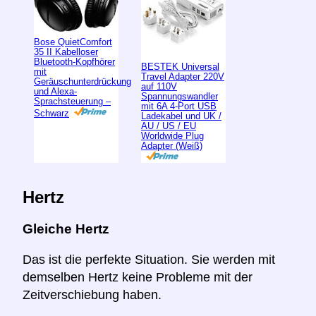
Bose QuietComfort
35 II Kabelloser
Bluetooth-Kopfhörer
BESTEK Universal
mit
Travel Adapter 220V
Geräuschunterdrückung
auf 110V
und Alexa-
Spannungswandler
Sprachsteuerung –
mit 6A 4-Port USB
Schwarz
Ladekabel und UK /
AU / US / EU
Worldwide Plug
Adapter (Weiß)
Hertz
Gleiche Hertz
Das ist die perfekte Situation. Sie werden mit
demselben Hertz keine Probleme mit der
Zeitverschiebung haben.