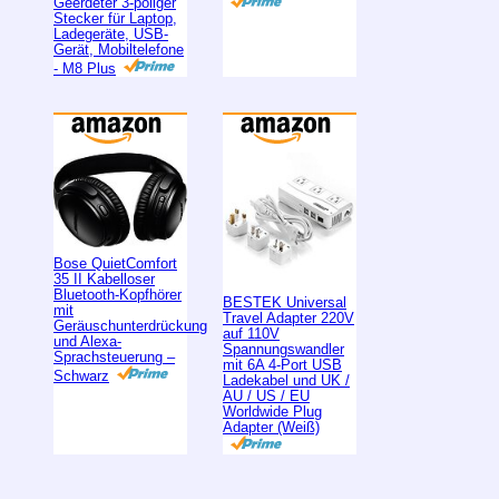
Geerdeter 3-poliger
Stecker für Laptop,
Ladegeräte, USB-
Gerät, Mobiltelefone
- M8 Plus
Bose QuietComfort
35 II Kabelloser
Bluetooth-Kopfhörer
BESTEK Universal
mit
Travel Adapter 220V
Geräuschunterdrückung
auf 110V
und Alexa-
Spannungswandler
Sprachsteuerung –
mit 6A 4-Port USB
Schwarz
Ladekabel und UK /
AU / US / EU
Worldwide Plug
Adapter (Weiß)