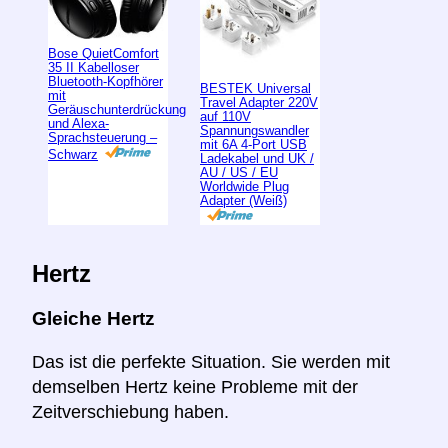
Bose QuietComfort
35 II Kabelloser
Bluetooth-Kopfhörer
BESTEK Universal
mit
Travel Adapter 220V
Geräuschunterdrückung
auf 110V
und Alexa-
Spannungswandler
Sprachsteuerung –
mit 6A 4-Port USB
Schwarz
Ladekabel und UK /
AU / US / EU
Worldwide Plug
Adapter (Weiß)
Hertz
Gleiche Hertz
Das ist die perfekte Situation. Sie werden mit
demselben Hertz keine Probleme mit der
Zeitverschiebung haben.