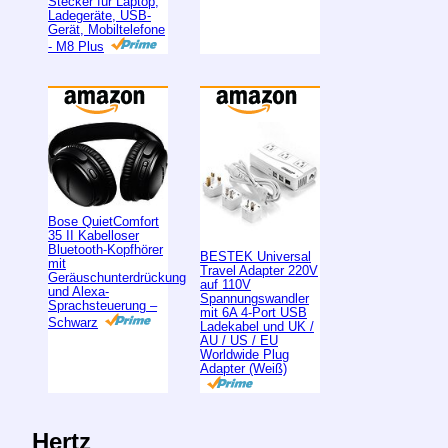
Stecker für Laptop,
Ladegeräte, USB-
Gerät, Mobiltelefone
- M8 Plus
Bose QuietComfort
35 II Kabelloser
Bluetooth-Kopfhörer
BESTEK Universal
mit
Travel Adapter 220V
Geräuschunterdrückung
auf 110V
und Alexa-
Spannungswandler
Sprachsteuerung –
mit 6A 4-Port USB
Schwarz
Ladekabel und UK /
AU / US / EU
Worldwide Plug
Adapter (Weiß)
Hertz