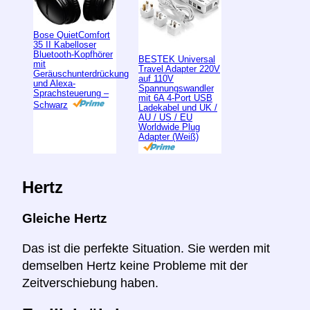
Bose QuietComfort
35 II Kabelloser
Bluetooth-Kopfhörer
BESTEK Universal
mit
Travel Adapter 220V
Geräuschunterdrückung
auf 110V
und Alexa-
Spannungswandler
Sprachsteuerung –
mit 6A 4-Port USB
Schwarz
Ladekabel und UK /
AU / US / EU
Worldwide Plug
Adapter (Weiß)
Hertz
Gleiche Hertz
Das ist die perfekte Situation. Sie werden mit
demselben Hertz keine Probleme mit der
Zeitverschiebung haben.