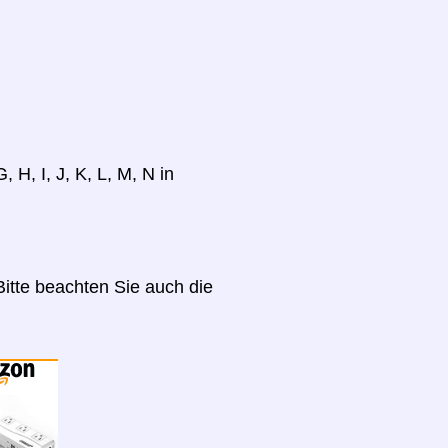
 H, I, J, K, L, M, N in
itte beachten Sie auch die