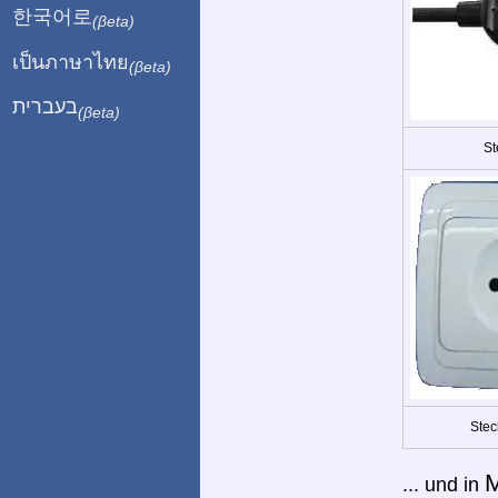
한국어로
(βeta)
เป็นภาษาไทย
(βeta)
בעברית
(βeta)
St
Stec
M
... und in