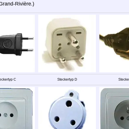
Grand-Rivière.)
eckertyp C
Steckertyp D
Stecke