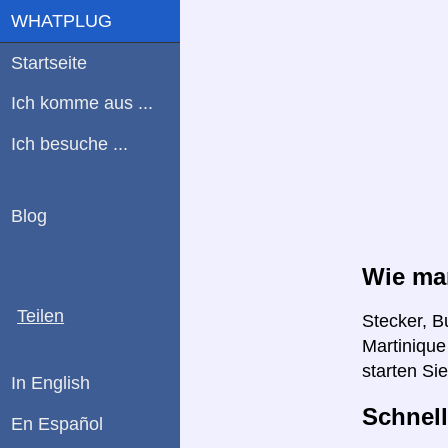
WHATPLUG
Startseite
Ich komme aus ...
Ich besuche ...
Blog
Wie man
Teilen
Stecker, B
Martinique
starten Si
In English
Schnell
En Español