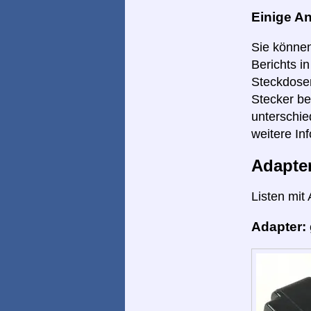
Einige A
Sie können
Berichts i
Steckdosen
Stecker be
unterschie
weitere Inf
Adapte
Listen mit
Adapter: