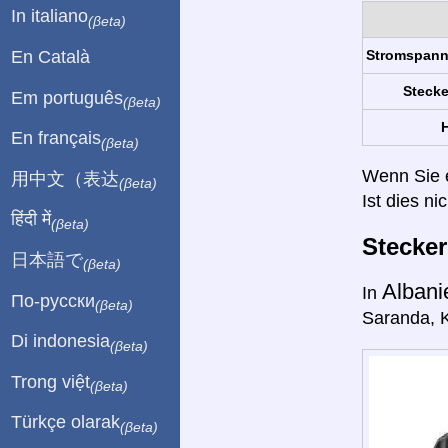
In italiano
(βeta)
En Català
Stromspan
Stecke
Em português
(βeta)
H
En français
(βeta)
Wenn Sie ei
用中文（表达
(βeta)
Ist dies ni
हिंदी में
(βeta)
Stecke
日本語で
(βeta)
Alban
In
По-русски
(βeta)
Saranda, K
Di indonesia
(βeta)
Trong việt
(βeta)
Türkçe olarak
(βeta)