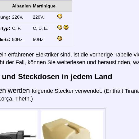
Albanien
Martinique
nung:
220V.
220V.
rtyp:
C, F.
C, D, E.
ertz:
50Hz.
50Hz.
n erfahrener Elektriker sind, ist die vorherige Tabelle vi
cht der Fall, können Sie weiterlesen und herausfinden, wa
r und Steckdosen in jedem Land
ien werden
folgende Stecker verwendet: (Enthält Tirana
orça, Theth.)