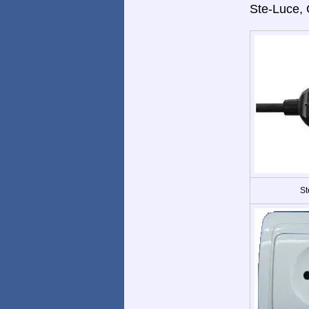
Ste-Luce, 
St