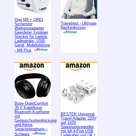
Orei M8 + OREI
Travelrest - Ultimate
Sicherster
Nackenkissen
Weltreiseadapter
Geerdeter 3-poliger
Stecker für Laptop,
Ladegeräte, USB-
Gerät, Mobiltelefone
- M8 Plus
Bose QuietComfort
35 II Kabelloser
Bluetooth-Kopfhörer
BESTEK Universal
mit
Travel Adapter 220V
Geräuschunterdrückung
auf 110V
und Alexa-
Spannungswandler
Sprachsteuerung –
mit 6A 4-Port USB
Schwarz
Ladekabel und UK /