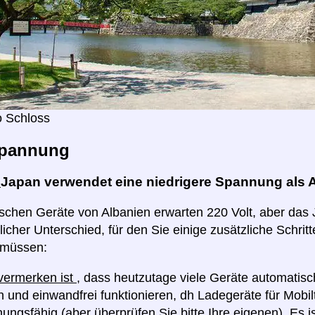
 Schloss
pannung
:
Japan verwendet eine niedrigere Spannung als 
rischen Geräte von Albanien erwarten 220 Volt, aber das 
licher Unterschied, für den Sie einige zusätzliche Schrit
 müssen:
 vermerken ist
, dass heutzutage viele Geräte automatis
 und einwandfrei funktionieren, dh Ladegeräte für Mobilt
ngsfähig (aber überprüfen Sie bitte Ihre eigenen). Es i