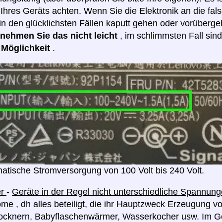
hres Geräts achten. Wenn Sie die Elektronik an die fa
in den glücklichsten Fällen kaputt gehen oder vorüberge
e nehmen Sie das nicht leicht
, im schlimmsten Fall sin
e Möglichkeit
.
atische Stromversorgung von 100 Volt bis 240 Volt.
er
-
Geräte in der Regel nicht unterschiedliche Spannu
me , dh alles beteiligt, die ihr Hauptzweck Erzeugung v
rocknern, Babyflaschenwärmer, Wasserkocher usw. Im G