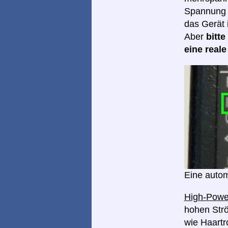
Spannung I
das Gerät 
Aber
bitt
eine real
Eine autom
High-Pow
hohen Strö
wie Haart