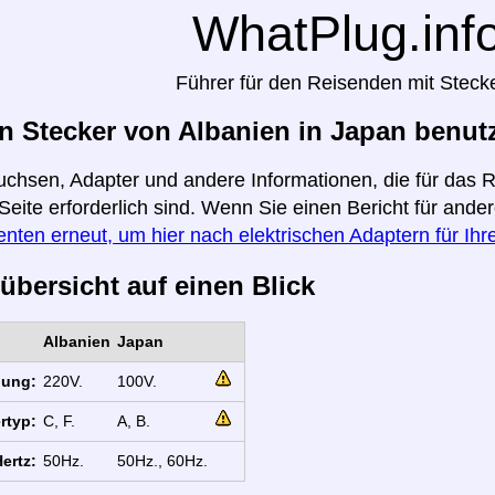
WhatPlug.inf
Führer für den Reisenden mit Steck
 Stecker von Albanien in Japan benut
uchsen, Adapter und andere Informationen, die für das 
 Seite erforderlich sind. Wenn Sie einen Bericht für and
enten erneut, um hier nach elektrischen Adaptern für Ih
übersicht auf einen Blick
Albanien
Japan
nung:
220V.
100V.
rtyp:
C, F.
A, B.
ertz:
50Hz.
50Hz., 60Hz.