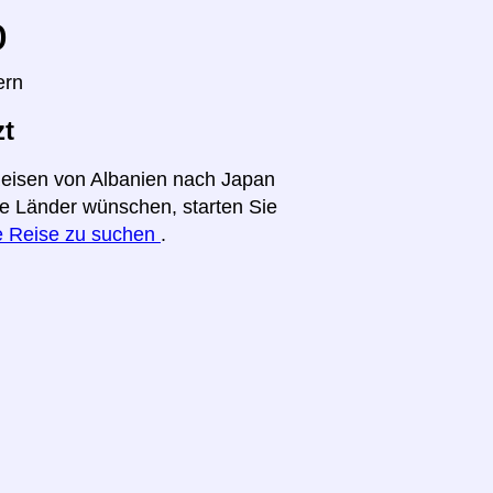
o
ern
zt
Reisen von Albanien nach Japan
ere Länder wünschen, starten Sie
re Reise zu suchen
.