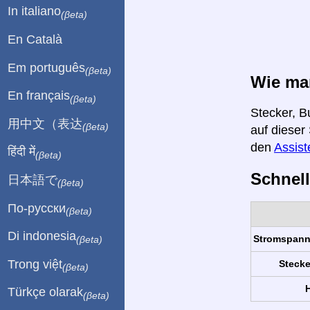
In italiano
(βeta)
En Català
Em português
(βeta)
Wie man
En français
(βeta)
Stecker, B
用中文（表达
(βeta)
auf dieser
den
Assist
हिंदी में
(βeta)
Schnell
日本語で
(βeta)
По-русски
(βeta)
Di indonesia
Stromspan
(βeta)
Trong việt
Stecke
(βeta)
H
Türkçe olarak
(βeta)