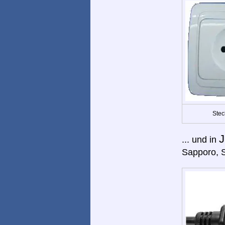
Stec
J
... und in
Sapporo, S