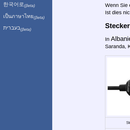
한국어로
Wenn Sie ei
(βeta)
Ist dies ni
เป็นภาษาไทย
(βeta)
Stecke
בעברית
(βeta)
Alban
In
Saranda, K
St