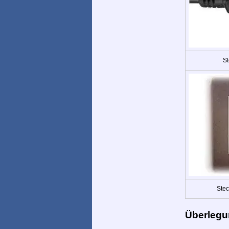
St
Stec
Überlegu