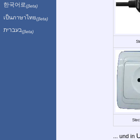
한국어로
(βeta)
เป็นภาษาไทย
(βeta)
בעברית
(βeta)
St
Stec
U
... und in