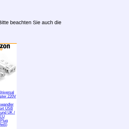
itte beachten Sie auch die
niversal
apter 220V
wandler
Port USB
 und UK /
 EU
 Plug
Weiß)