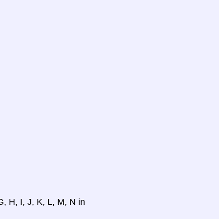
 H, I, J, K, L, M, N in