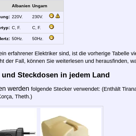
Albanien
Ungarn
nung:
220V.
230V.
rtyp:
C, F.
C, F.
ertz:
50Hz.
50Hz.
n erfahrener Elektriker sind, ist die vorherige Tabelle vi
cht der Fall, können Sie weiterlesen und herausfinden, wa
r und Steckdosen in jedem Land
ien werden
folgende Stecker verwendet: (Enthält Tirana
orça, Theth.)