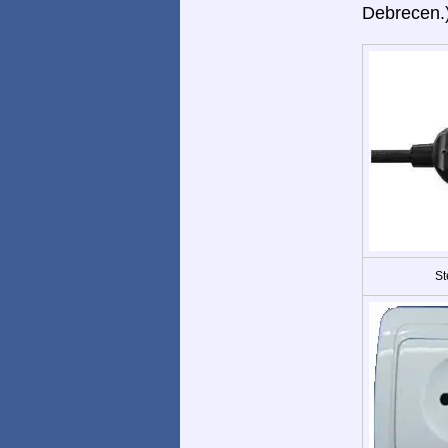
Debrecen.
St