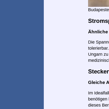
Budapeste
Stroms
Ähnlich
Die Spannu
tolerierba
Ungarn zu 
medizinisc
Stecker
Gleiche 
Im Idealfa
benötigen 
dieses Ber