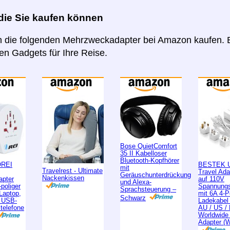
 die Sie kaufen können
 die folgenden Mehrzweckadapter bei Amazon kaufen. B
n Gadgets für Ihre Reise.
Bose QuietComfort
35 II Kabelloser
Bluetooth-Kopfhörer
OREI
BESTEK U
mit
Travelrest - Ultimate
Travel Ad
Geräuschunterdrückung
Nackenkissen
apter
auf 110V
und Alexa-
poliger
Spannungs
Sprachsteuerung –
 Laptop,
mit 6A 4-
Schwarz
, USB-
Ladekabel
ltelefone
AU / US /
Worldwide
Adapter (