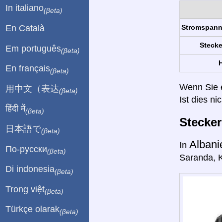
In italiano
(βeta)
En Català
Stromspan
Stecke
Em português
(βeta)
H
En français
(βeta)
Wenn Sie ei
用中文（表达
(βeta)
Ist dies ni
हिंदी में
(βeta)
Stecke
日本語で
(βeta)
Alban
In
По-русски
(βeta)
Saranda, K
Di indonesia
(βeta)
Trong việt
(βeta)
Türkçe olarak
(βeta)