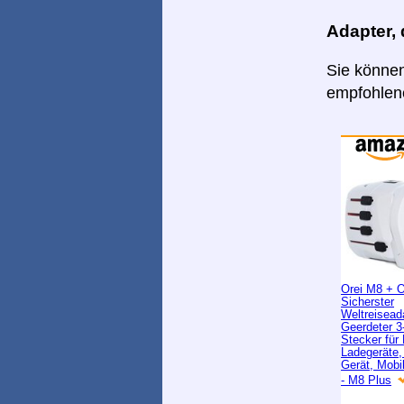
Adapter,
Sie können
empfohlene
Orei M8 + 
Sicherster
Weltreisead
Geerdeter 3-
Stecker für
Ladegeräte
Gerät, Mobi
- M8 Plus