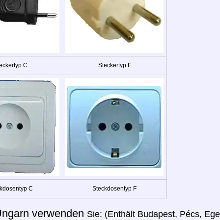
eckertyp C
Steckertyp F
kdosentyp C
Steckdosentyp F
ngarn verwenden
Sie: (Enthält Budapest, Pécs, Eg