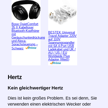
Bose QuietComfort
35 II Kabelloser
Bluetooth-Kopfhörer
BESTEK Universal
mit
Travel Adapter 220V
Geräuschunterdrückung
auf 110V
und Alexa-
Spannungswandler
Sprachsteuerung –
mit 6A 4-Port USB
Schwarz
Ladekabel und UK /
AU / US / EU
Worldwide Plug
Adapter (Weiß)
Hertz
Kein gleichwertiger Hertz
Dies ist kein großes Problem. Es sei denn, Sie
verwenden einen elektrischen Wecker oder