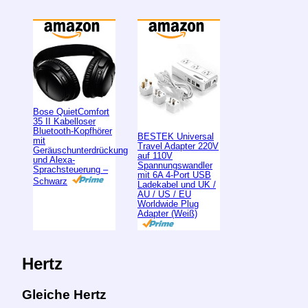
Bose QuietComfort
35 II Kabelloser
Bluetooth-Kopfhörer
BESTEK Universal
mit
Travel Adapter 220V
Geräuschunterdrückung
auf 110V
und Alexa-
Spannungswandler
Sprachsteuerung –
mit 6A 4-Port USB
Schwarz
Ladekabel und UK /
AU / US / EU
Worldwide Plug
Adapter (Weiß)
Hertz
Gleiche Hertz