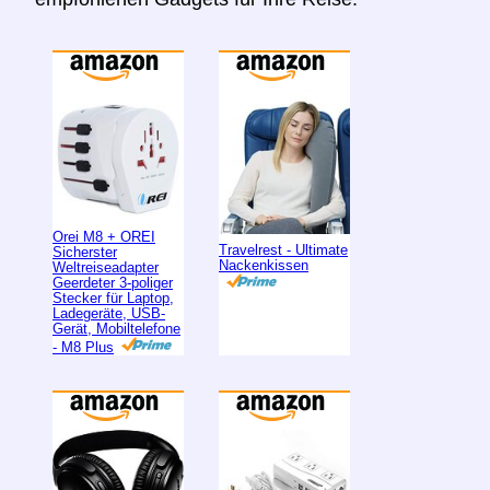
Orei M8 + OREI
Travelrest - Ultimate
Sicherster
Nackenkissen
Weltreiseadapter
Geerdeter 3-poliger
Stecker für Laptop,
Ladegeräte, USB-
Gerät, Mobiltelefone
- M8 Plus