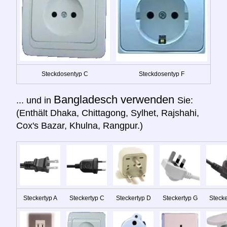
Steckdosentyp C
Steckdosentyp F
Bangladesch verwenden
... und in
Sie:
(Enthält Dhaka, Chittagong, Sylhet, Rajshahi,
Cox's Bazar, Khulna, Rangpur.)
Steckertyp A
Steckertyp C
Steckertyp D
Steckertyp G
Stecke