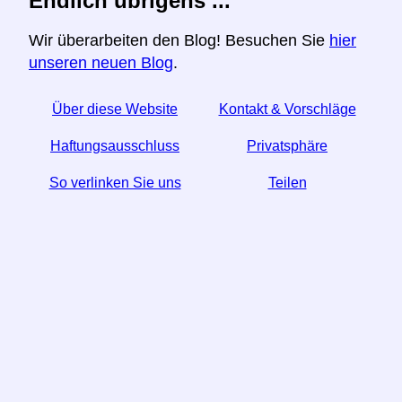
Endlich übrigens ...
Wir überarbeiten den Blog! Besuchen Sie
hier
unseren neuen Blog
.
Über diese Website
Kontakt & Vorschläge
Haftungsausschluss
Privatsphäre
So verlinken Sie uns
Teilen
☆ Wenn Sie diesen Artikel nützlich finden, helfen Sie
uns, indem Sie ihn in den sozialen Medien teilen.
↬ Ein Link von Ihrer Website hilft auch.