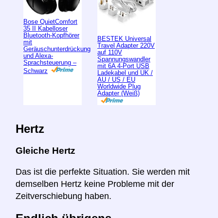
Bose QuietComfort
35 II Kabelloser
Bluetooth-Kopfhörer
BESTEK Universal
mit
Travel Adapter 220V
Geräuschunterdrückung
auf 110V
und Alexa-
Spannungswandler
Sprachsteuerung –
mit 6A 4-Port USB
Schwarz
Ladekabel und UK /
AU / US / EU
Worldwide Plug
Adapter (Weiß)
Hertz
Gleiche Hertz
Das ist die perfekte Situation. Sie werden mit
demselben Hertz keine Probleme mit der
Zeitverschiebung haben.