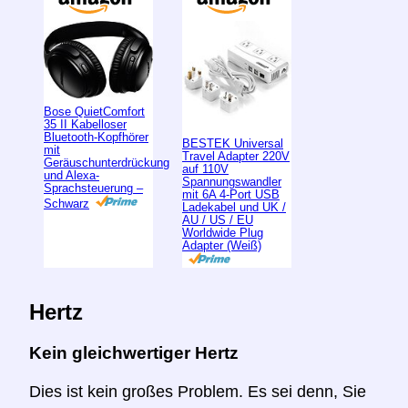
Bose QuietComfort
35 II Kabelloser
Bluetooth-Kopfhörer
BESTEK Universal
mit
Travel Adapter 220V
Geräuschunterdrückung
auf 110V
und Alexa-
Spannungswandler
Sprachsteuerung –
mit 6A 4-Port USB
Schwarz
Ladekabel und UK /
AU / US / EU
Worldwide Plug
Adapter (Weiß)
Hertz
Kein gleichwertiger Hertz
Dies ist kein großes Problem. Es sei denn, Sie