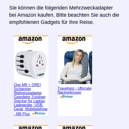
Sie können die folgenden Mehrzweckadapter
bei Amazon kaufen. Bitte beachten Sie auch die
empfohlenen Gadgets für Ihre Reise.
Orei M8 + OREI
Travelrest - Ultimate
Sicherster
Nackenkissen
Weltreiseadapter
Geerdeter 3-poliger
Stecker für Laptop,
Ladegeräte, USB-
Gerät, Mobiltelefone
- M8 Plus