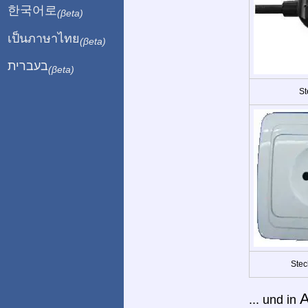
한국어로
(βeta)
เป็นภาษาไทย
(βeta)
בעברית
(βeta)
St
Stec
A
... und in