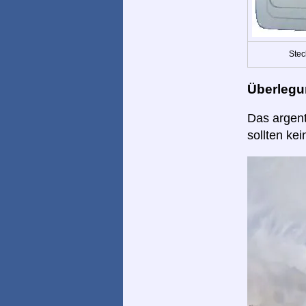
Stec
Überlegu
Das argent
sollten ke