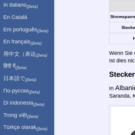
In italiano
(βeta)
En Català
Stromspan
Stecke
Em português
(βeta)
H
En français
(βeta)
Wenn Sie ei
用中文（表达
(βeta)
Ist dies ni
हिंदी में
(βeta)
Stecke
日本語で
(βeta)
Alban
In
По-русски
(βeta)
Saranda, K
Di indonesia
(βeta)
Trong việt
(βeta)
Türkçe olarak
(βeta)