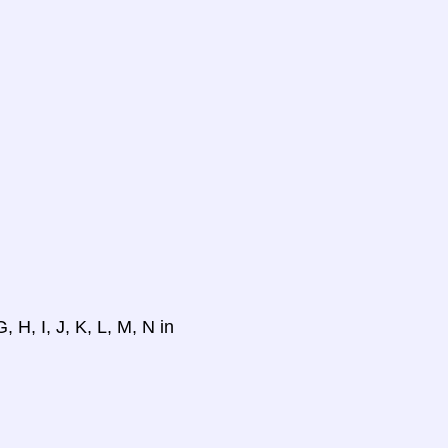
 H, I, J, K, L, M, N in