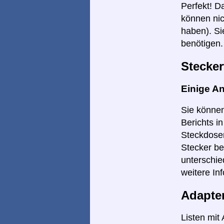
Perfekt! D
können nic
haben). Si
benötigen.
Stecker
Einige A
Sie können
Berichts i
Steckdosen
Stecker be
unterschie
weitere Inf
Adapte
Listen mit