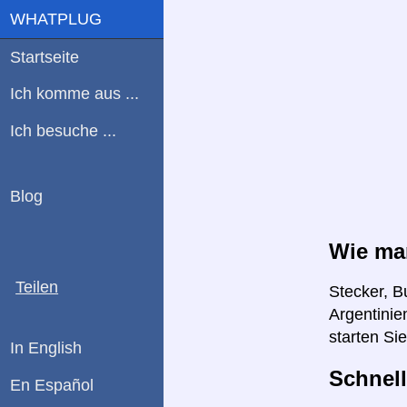
WHATPLUG
Startseite
Ich komme aus ...
Ich besuche ...
Blog
Wie man
Teilen
Stecker, B
Argentinie
starten Si
In English
Schnell
En Español