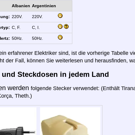
Albanien
Argentinien
nung:
220V.
220V.
rtyp:
C, F.
C, I.
ertz:
50Hz.
50Hz.
n erfahrener Elektriker sind, ist die vorherige Tabelle vi
cht der Fall, können Sie weiterlesen und herausfinden, wa
r und Steckdosen in jedem Land
ien werden
folgende Stecker verwendet: (Enthält Tirana
orça, Theth.)