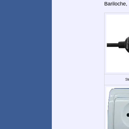
Bariloche,
St