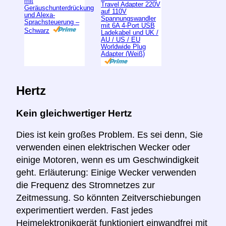
mit
Travel Adapter 220V
Geräuschunterdrückung
auf 110V
und Alexa-
Spannungswandler
Sprachsteuerung –
mit 6A 4-Port USB
Schwarz
Ladekabel und UK /
AU / US / EU
Worldwide Plug
Adapter (Weiß)
Hertz
Kein gleichwertiger Hertz
Dies ist kein großes Problem. Es sei denn, Sie
verwenden einen elektrischen Wecker oder
einige Motoren, wenn es um Geschwindigkeit
geht. Erläuterung: Einige Wecker verwenden
die Frequenz des Stromnetzes zur
Zeitmessung. So könnten Zeitverschiebungen
experimentiert werden. Fast jedes
Heimelektronikgerät funktioniert einwandfrei mit