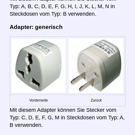
Typ: A, B, C, D, E, F, G, H, I, J, K, L, M, N in
Steckdosen vom Typ: B verwenden.
Adapter: generisch
Vorderseite
Zurück
Mit diesem Adapter können Sie Stecker vom
Typ: C, D, E, F, G, M in Steckdosen vom Typ: A,
B verwenden.