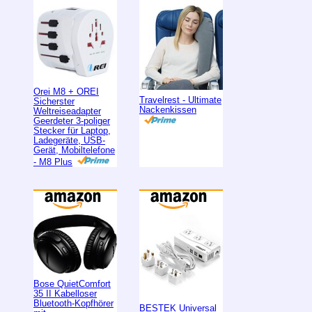
Orei M8 + OREI
Travelrest - Ultimate
Sicherster
Nackenkissen
Weltreiseadapter
Geerdeter 3-poliger
Stecker für Laptop,
Ladegeräte, USB-
Gerät, Mobiltelefone
- M8 Plus
Bose QuietComfort
35 II Kabelloser
Bluetooth-Kopfhörer
BESTEK Universal