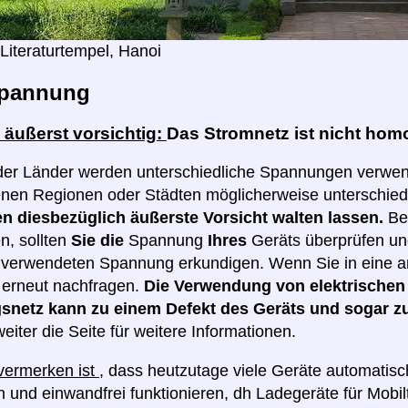
Literaturtempel, Hanoi
pannung
 äußerst vorsichtig:
Das Stromnetz ist nicht ho
der Länder werden unterschiedliche Spannungen verwen
enen Regionen oder Städten möglicherweise unterschie
n diesbezüglich äußerste Vorsicht walten lassen.
Be
n, sollten
Sie die
Spannung
Ihres
Geräts überprüfen un
verwendeten Spannung erkundigen. Wenn Sie in eine an
e erneut nachfragen.
Die Verwendung von elektrischen
netz kann zu einem Defekt des Geräts und sogar z
eiter die Seite für weitere Informationen.
 vermerken ist
, dass heutzutage viele Geräte automatis
 und einwandfrei funktionieren, dh Ladegeräte für Mobilt