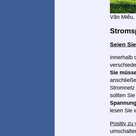
Văn Miếu, 
Stroms
Seien Sie
Innerhalb 
verschied
Sie müsse
anschließe
Stromnetz 
sollten Si
Spannungs
lesen Sie w
Positiv zu
umschalten