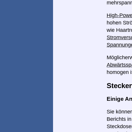
mehrspannu
High-Pow
hohen Strö
wie Haart
Stromverso
Spannung
Möglicher
Abwärtss
homogen i
Stecker
Einige A
Sie können
Berichts i
Steckdosen