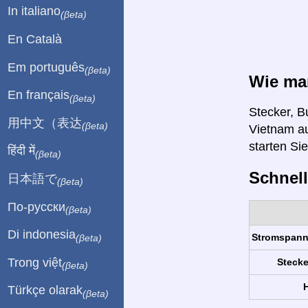
In italiano
(βeta)
En Català
Em português
(βeta)
Wie man
En français
(βeta)
Stecker, B
用中文（表达
(βeta)
Vietnam au
starten Si
हिंदी में
(βeta)
Schnell
日本語で
(βeta)
По-русски
(βeta)
Di indonesia
Stromspan
(βeta)
Trong việt
Stecke
(βeta)
H
Türkçe olarak
(βeta)