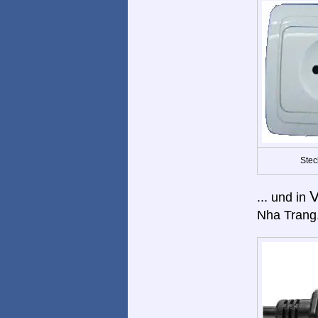
Stec
V
... und in
Nha Trang