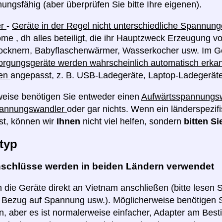
ngsfähig (aber überprüfen Sie bitte Ihre eigenen).
er
-
Geräte in der Regel nicht unterschiedliche Spannu
me , dh alles beteiligt, die ihr Hauptzweck Erzeugung v
rocknern, Babyflaschenwärmer, Wasserkocher usw. Im G
rgungsgeräte werden wahrscheinlich automatisch erkan
en
angepasst, z. B. USB-Ladegeräte, Laptop-Ladegerät
weise benötigen Sie entweder einen
Aufwärtsspannungs
pannungswandler
oder gar nichts. Wenn ein länderspezif
st, können wir
Ihnen
nicht viel helfen, sondern
bitten Si
typ
nschlüsse werden in beiden Ländern verwendet
 die Geräte direkt an Vietnam anschließen (bitte lesen 
n Bezug auf Spannung usw.). Möglicherweise benötigen S
, aber es ist normalerweise einfacher, Adapter am Best