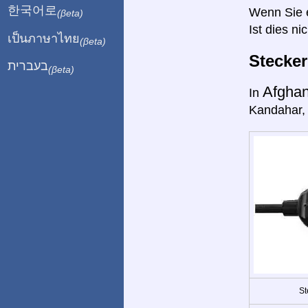
한국어로
Wenn Sie ei
(βeta)
Ist dies ni
เป็นภาษาไทย
(βeta)
Stecke
בעברית
(βeta)
Afghan
In
Kandahar, 
St