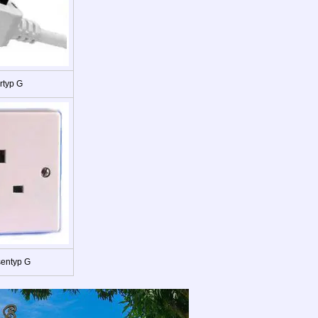
rtyp G
sentyp G