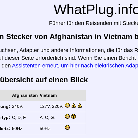
WhatPlug.inf
Führer für den Reisenden mit Steck
 Stecker von Afghanistan in Vietnam 
uchsen, Adapter und andere Informationen, die für das 
f dieser Seite erforderlich sind. Wenn Sie einen Berich
e den
Assistenten erneut, um hier nach elektrischen Adap
übersicht auf einen Blick
Afghanistan
Vietnam
nung:
240V.
127V, 220V.
rtyp:
C, D, F.
A, C, G.
ertz:
50Hz.
50Hz.