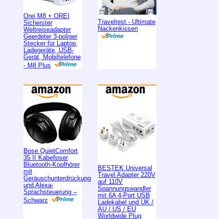
Orei M8 + OREI
Travelrest - Ultimate
Sicherster
Nackenkissen
Weltreiseadapter
Geerdeter 3-poliger
Stecker für Laptop,
Ladegeräte, USB-
Gerät, Mobiltelefone
- M8 Plus
Bose QuietComfort
35 II Kabelloser
Bluetooth-Kopfhörer
BESTEK Universal
mit
Travel Adapter 220V
Geräuschunterdrückung
auf 110V
und Alexa-
Spannungswandler
Sprachsteuerung –
mit 6A 4-Port USB
Schwarz
Ladekabel und UK /
AU / US / EU
Worldwide Plug