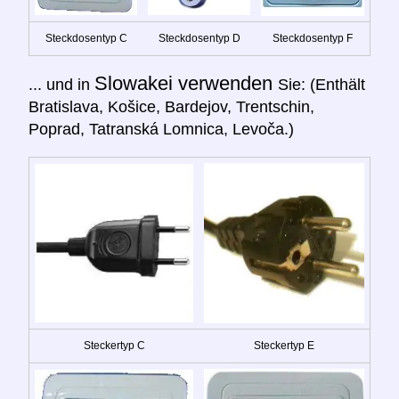
Steckdosentyp C
Steckdosentyp D
Steckdosentyp F
Slowakei verwenden
... und in
Sie: (Enthält
Bratislava, Košice, Bardejov, Trentschin,
Poprad, Tatranská Lomnica, Levoča.)
Steckertyp C
Steckertyp E