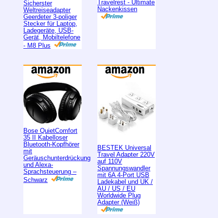
Travelrest - Ultimate
Sicherster
Nackenkissen
Weltreiseadapter
Geerdeter 3-poliger
Stecker für Laptop,
Ladegeräte, USB-
Gerät, Mobiltelefone
- M8 Plus
Bose QuietComfort
35 II Kabelloser
Bluetooth-Kopfhörer
BESTEK Universal
mit
Travel Adapter 220V
Geräuschunterdrückung
auf 110V
und Alexa-
Spannungswandler
Sprachsteuerung –
mit 6A 4-Port USB
Schwarz
Ladekabel und UK /
AU / US / EU
Worldwide Plug
Adapter (Weiß)