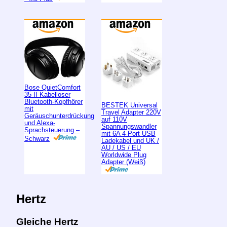
Bose QuietComfort
35 II Kabelloser
Bluetooth-Kopfhörer
BESTEK Universal
mit
Travel Adapter 220V
Geräuschunterdrückung
auf 110V
und Alexa-
Spannungswandler
Sprachsteuerung –
mit 6A 4-Port USB
Schwarz
Ladekabel und UK /
AU / US / EU
Worldwide Plug
Adapter (Weiß)
Hertz
Gleiche Hertz