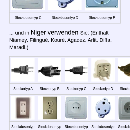
Steckdosentyp C
Steckdosentyp D
Steckdosentyp F
Niger verwenden
... und in
Sie: (Enthält
Niamey, Filingué, Kouré, Agadez, Arlit, Diffa,
Maradi.)
Steckertyp A
Steckertyp B
Steckertyp C
Steckertyp D
Stecke
Steckdosentyp
Steckdosentyp
Steckdosentyp
Steckdosentyp
Steckd