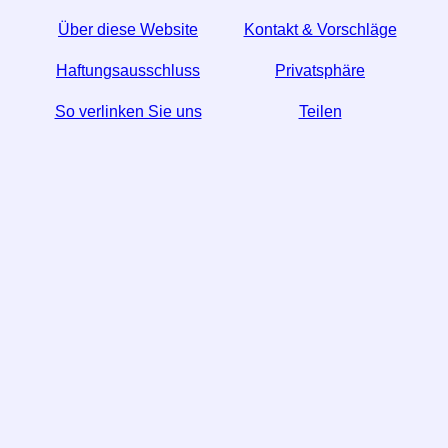
Über diese Website
Kontakt & Vorschläge
Haftungsausschluss
Privatsphäre
So verlinken Sie uns
Teilen
☆ Wenn Sie diesen Artikel nützlich finden, helfen Sie
uns, indem Sie ihn in den sozialen Medien teilen.
↬ Ein Link von Ihrer Website hilft auch.