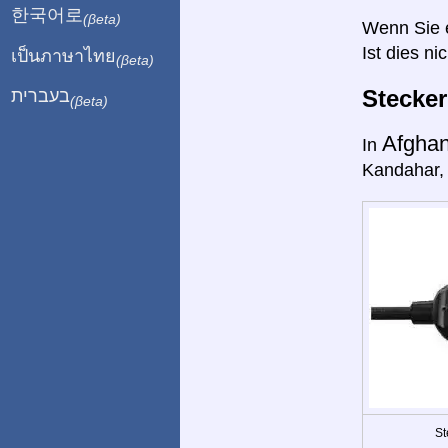
한국어로
(βeta)
Wenn Sie ei
Ist dies ni
เป็นภาษาไทย
(βeta)
Stecke
בעברית
(βeta)
Afghan
In
Kandahar, 
St