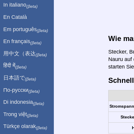
In italiano
(βeta)
En Català
Em português
(βeta)
Wie man
En français
(βeta)
Stecker, B
用中文（表达
(βeta)
Nauru auf 
हिंदी में
starten Si
(βeta)
日本語で
Schnell
(βeta)
По-русски
(βeta)
Di indonesia
(βeta)
Stromspan
Trong việt
(βeta)
Stecke
Türkçe olarak
H
(βeta)