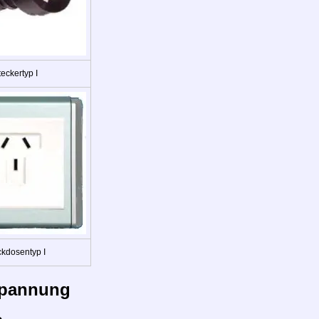
eckertyp I
ckdosentyp I
pannung