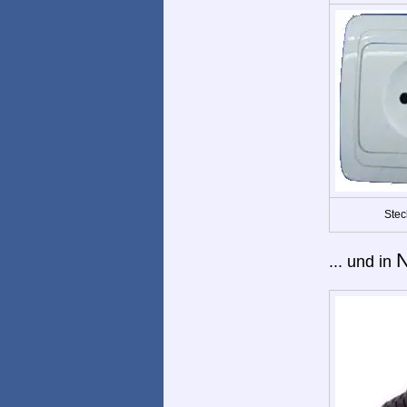
Stec
N
... und in