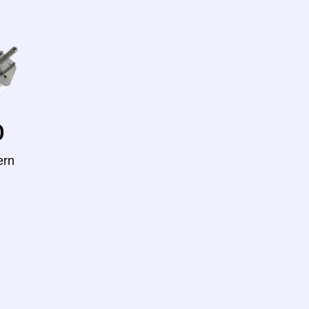
o
ern