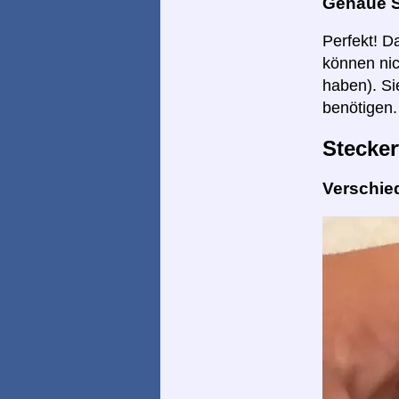
Genaue 
Perfekt! D
können nic
haben). Si
benötigen.
Stecker
Verschie