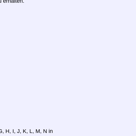
u erhalten.
 H, I, J, K, L, M, N in