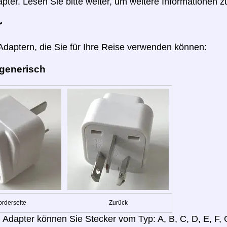
pter. Lesen Sie bitte weiter, um weitere Informationen z
r
 Adaptern, die Sie für Ihre Reise verwenden können:
 generisch
orderseite
Zurück
 Adapter können Sie Stecker vom Typ: A, B, C, D, E, F, G,