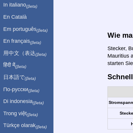
In italiano
(βeta)
En Català
Em português
(βeta)
Wie man
En français
(βeta)
Stecker, B
用中文（表达
(βeta)
Mauritius 
starten Si
हिंदी में
(βeta)
Schnell
日本語で
(βeta)
По-русски
(βeta)
Di indonesia
Stromspan
(βeta)
Trong việt
Stecke
(βeta)
H
Türkçe olarak
(βeta)