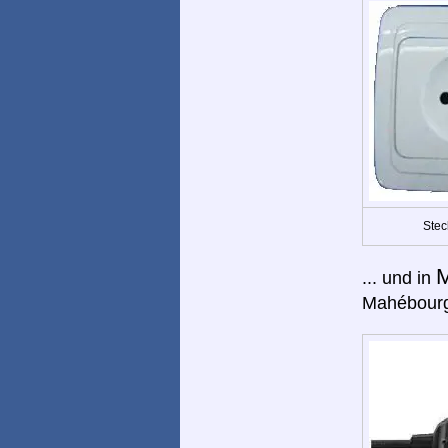
Stec
M
... und in
Mahébourg