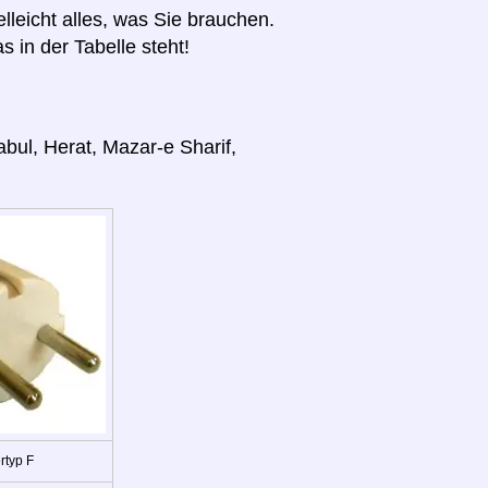
elleicht alles, was Sie brauchen.
s in der Tabelle steht!
bul, Herat, Mazar-e Sharif,
rtyp F