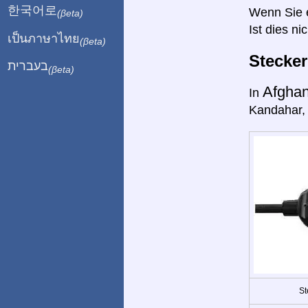
한국어로
Wenn Sie ei
(βeta)
Ist dies ni
เป็นภาษาไทย
(βeta)
Stecke
בעברית
(βeta)
Afghan
In
Kandahar, 
St