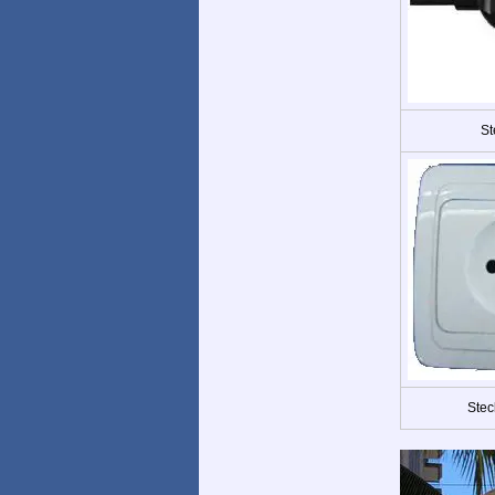
St
Stec