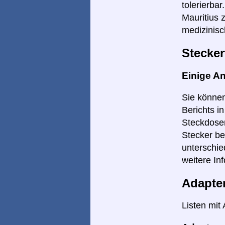
tolerierba
Mauritius 
medizinisc
Stecker
Einige A
Sie können
Berichts i
Steckdosen
Stecker be
unterschie
weitere Inf
Adapte
Listen mit