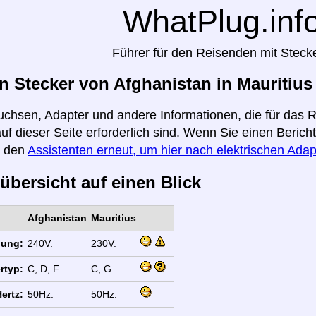
WhatPlug.inf
Führer für den Reisenden mit Steck
 Stecker von Afghanistan in Mauritius
uchsen, Adapter und andere Informationen, die für das 
auf dieser Seite erforderlich sind. Wenn Sie einen Beric
e den
Assistenten erneut, um hier nach elektrischen Adap
übersicht auf einen Blick
Afghanistan
Mauritius
nung:
240V.
230V.
rtyp:
C, D, F.
C, G.
ertz:
50Hz.
50Hz.