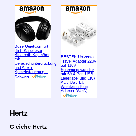
Bose QuietComfort
35 II Kabelloser
Bluetooth-Kopfhörer
BESTEK Universal
mit
Travel Adapter 220V
Geräuschunterdrückung
auf 110V
und Alexa-
Spannungswandler
Sprachsteuerung –
mit 6A 4-Port USB
Schwarz
Ladekabel und UK /
AU / US / EU
Worldwide Plug
Adapter (Weiß)
Hertz
Gleiche Hertz