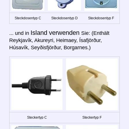
Steckdosentyp C
Steckdosentyp D
Steckdosentyp F
Island verwenden
... und in
Sie: (Enthält
Reykjavík, Akureyri, Heimaey, Ísafjörður,
Húsavík, Seyðisfjörður, Borgarnes.)
Steckertyp C
Steckertyp F