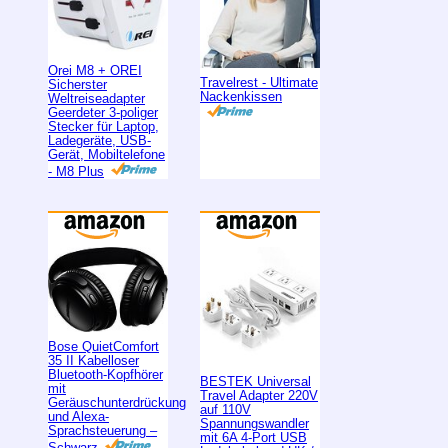
Orei M8 + OREI
Travelrest - Ultimate
Sicherster
Nackenkissen
Weltreiseadapter
Geerdeter 3-poliger
Stecker für Laptop,
Ladegeräte, USB-
Gerät, Mobiltelefone
- M8 Plus
Bose QuietComfort
35 II Kabelloser
Bluetooth-Kopfhörer
BESTEK Universal
mit
Travel Adapter 220V
Geräuschunterdrückung
auf 110V
und Alexa-
Spannungswandler
Sprachsteuerung –
mit 6A 4-Port USB
Schwarz